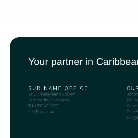
Your partner in Caribbea
SURINAME OFFICE
CU
Dr. J.F. Nassylaan 65 boven
Johan
Paramaribo, Suriname
P.O. B
Tel: +597 422 877
Wille
info@rootz.tax
Tel: +
info@r