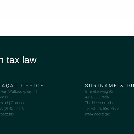
n tax law
RAÇAO OFFICE
SURINAME & D
 van Walbeeckplein 11
Ginnekenweg 96
ox 611
4818 JJ Breda
mstad | Curaçao
The Netherlands
599(9) 461 7140
Tel: +31 76 886 7809
ootz.tax
info@rootz.tax