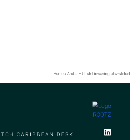
Home
»
Aruba – Uitstel invoering btw-stelsel
UTCH CARIBBEAN DESK