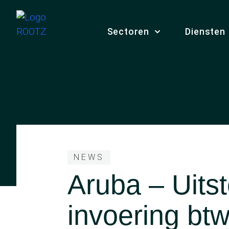
Sectoren
Diensten
NEWS
Aruba – Uitst
invoering btw