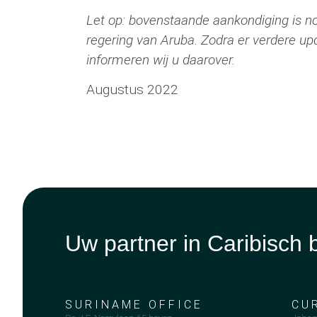
Let op:
bovenstaande aankondiging is no
regering van Aruba. Zodra er verdere upd
informeren wij u daarover.
Augustus 2022
Uw partner in Caribisch 
SURINAME OFFICE
CU