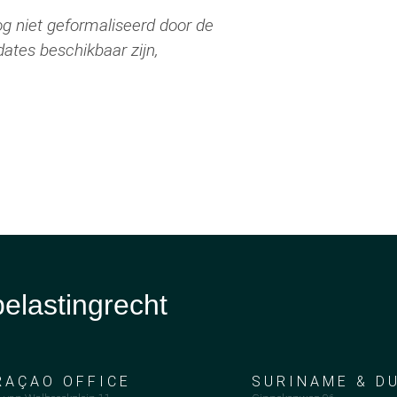
g niet
geformaliseerd door de
ates beschikbaar zijn,
belastingrecht
RAÇAO OFFICE
SURINAME & D