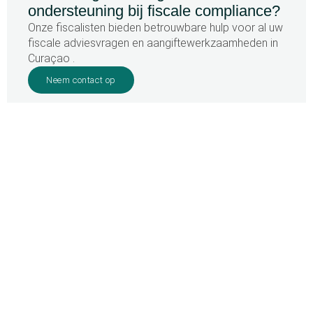
ondersteuning bij fiscale compliance?
Onze fiscalisten bieden betrouwbare hulp voor al uw
fiscale adviesvragen en aangiftewerkzaamheden in
Curaçao .
Neem contact op
Home
»
Curaçao
Uw partner in Caribisch
belastingrecht
SURINAME OFFICE