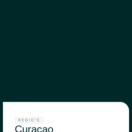
REGIO'S
Curaçao