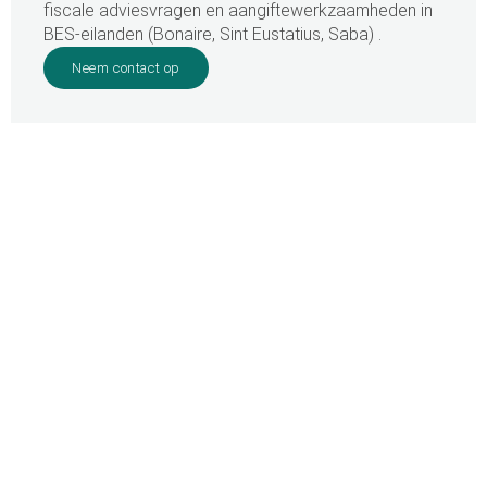
fiscale adviesvragen en aangiftewerkzaamheden in
BES-eilanden (Bonaire, Sint Eustatius, Saba) .
Neem contact op
Home
»
BES-eilanden (Bonaire, Sint Eustatius, Saba)
Uw partner in Caribisch
belastingrecht
SURINAME OFFICE
Dr. J.F. Nassylaan 65 boven
Paramaribo, Suriname