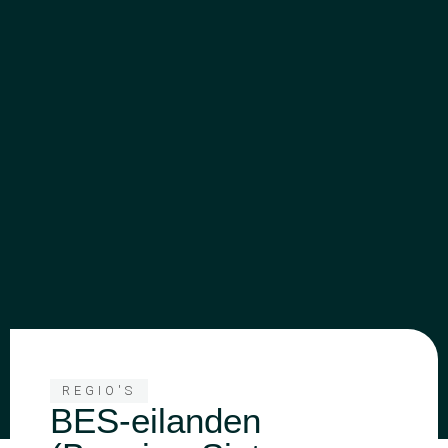
REGIO'S
BES-eilanden