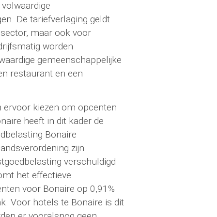
r volwaardige
n. De tariefverlaging geldt
elsector, maar ook voor
rijfsmatig worden
lwaardige gemeenschappelijke
 een restaurant en een
n ervoor kiezen om opcenten
aire heeft in dit kader de
dbelasting Bonaire
landsverordening zijn
tgoedbelasting verschuldigd
mt het effectieve
centen voor Bonaire op 0,91%
 Voor hotels te Bonaire is dit
rden er vooralsnog geen