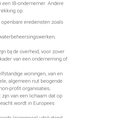
 een IB-ondernemer. Andere
rekking op:
 openbare erediensten zoals
 waterbeheersingswerken;
jn bij de overheid, voor zover
t kader van een onderneming of
lfstandige woningen, van en
urele, algemeen nut beogende
on-profit organisaties;
t zijn van een lichaam dat op
geacht wordt in Europees
arde (nagenoeg) uitsluitend