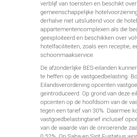
verblijf van toeristen en beschikt ove
gemeenschappelijke hotelvoorzieninge
derhalve niet uitsluitend voor de hot
appartementencomplexen als die bed
geëxploiteerd en beschikken over vo
hotelfaciliteiten, zoals een receptie,
schoonmaakservice.
De afzonderlijke BES-eilanden kunne
te heffen op de vastgoedbelasting. Bon
Eilandsverordening opcenten vastgoe
geïntroduceerd. Op grond van deze ei
opcenten op de hoofdsom van de vas
tegen een tarief van 30%. Daarmee ko
vastgoedbelastingtarief inclusief op
van de waarde van de onroerende zaak.
0,52%. Op Saba en Sint Eustatius wo