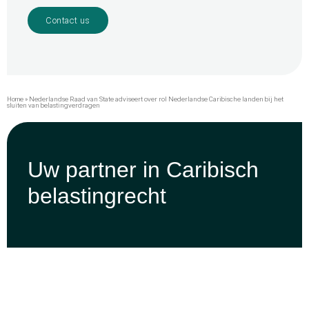
Contact us
Home
»
Nederlandse Raad van State adviseert over rol Nederlandse Caribische landen bij het
sluiten van belastingverdragen
Uw partner in Caribisch
belastingrecht
SURINAME OFFICE
Dr. J.F. Nassylaan 65 boven
Paramaribo, Suriname
Tel: +597 422 877
info@rootz.tax