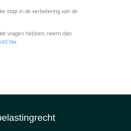
ke stap in de verbetering van de
date vragen hebben, neem dan
otz.tax
.
belastingrecht