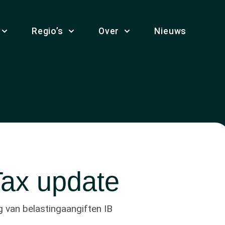
Regio’s
Over
Nieuws
Tax update
g van belastingaangiften IB