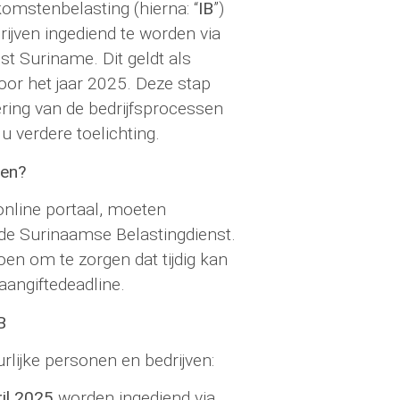
komstenbelasting (hierna: “
IB
”)
rijven ingediend te worden via
st Suriname. Dit geldt als
voor het jaar 2025. Deze stap
ering van de bedrijfsprocessen
u verdere toelichting.
gen?
nline portaal, moeten
j de Surinaamse Belastingdienst.
oen om te zorgen dat tijdig kan
angiftedeadline.
B
rlijke personen en bedrijven:
il 2025
worden ingediend via